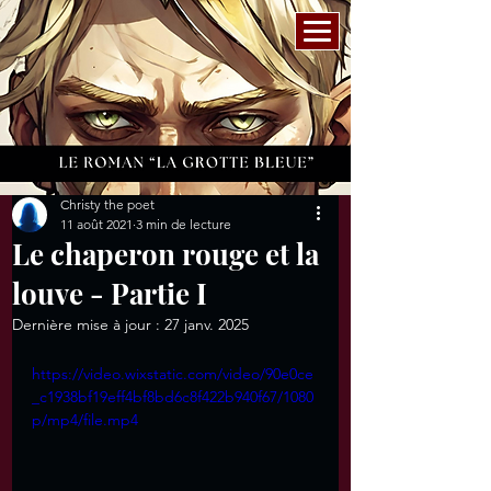
Christy the poet
11 août 2021
3 min de lecture
Le chaperon rouge et la
louve - Partie I
Dernière mise à jour :
27 janv. 2025
https://video.wixstatic.com/video/90e0ce
_c1938bf19eff4bf8bd6c8f422b940f67/1080
p/mp4/file.mp4