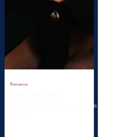
Romance
Mon amour - Elsa
Une vidéo inspirée du poème de Louis
Aragon