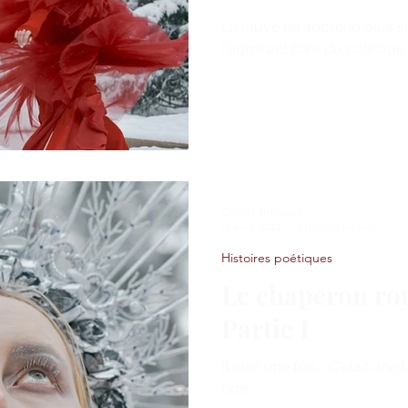
La louve en apprend plus s
l'admirant faire du patinage 
Christy the poet
11 août 2021
3 min de lecture
Histoires poétiques
Le chaperon rou
Partie I
Il était une fois... C'était un
bois.