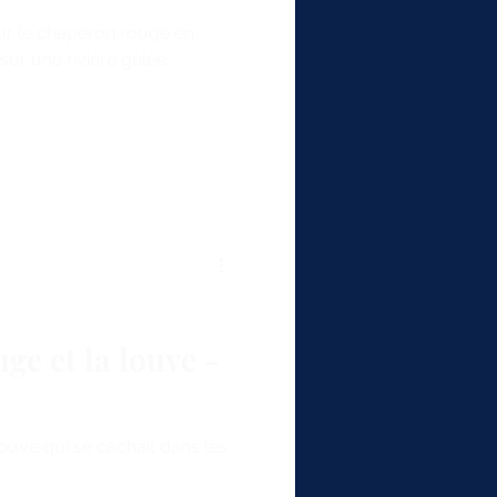
ur le chaperon rouge en
sur une rivière gelée.
ge et la louve -
e louve qui se cachait dans les