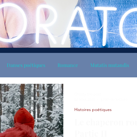
Danses poétiques
Romance
Mutatis mutandis
Christy the poet
14 août 2021
3 min de lecture
Histoires poétiques
Le chaperon rou
Partie II